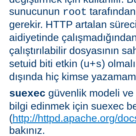
sunucunun
tarafından 
root
gerekir. HTTP artalan süre
aidiyetinde çalışmadığında
çalıştırılabilir dosyasının sa
setuid biti etkin (
) olmal
u+s
dışında hiç kimse yazamama
güvenlik modeli ve
suexec
bilgi edinmek için suexec b
(
http://httpd.apache.org/do
bakınız.