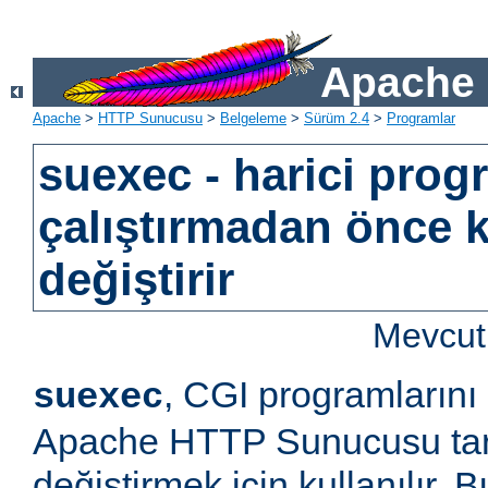
Apache 
Apache
>
HTTP Sunucusu
>
Belgeleme
>
Sürüm 2.4
>
Programlar
suexec - harici prog
çalıştırmadan önce k
değiştirir
Mevcut 
, CGI programlarını
suexec
Apache HTTP Sunucusu tara
değiştirmek için kullanılır.