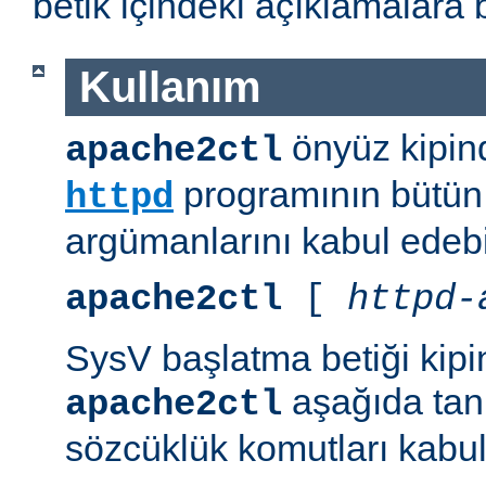
betik içindeki açıklamalara 
Kullanım
önyüz kipind
apache2ctl
programının bütün 
httpd
argümanlarını kabul edebil
apache2ctl
[
httpd-
SysV başlatma betiği kipi
aşağıda tanı
apache2ctl
sözcüklük komutları kabul