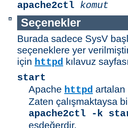
apache2ctl
komut
Seçenekler
Burada sadece SysV başl
seçeneklere yer verilmişt
için
kılavuz sayfas
httpd
start
Apache
artalan 
httpd
Zaten çalışmaktaysa bir
apache2ctl -k sta
eşdeğerdir.