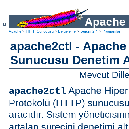
Apache 
Apache
>
HTTP Sunucusu
>
Belgeleme
>
Sürüm 2.4
>
Programlar
apache2ctl - Apach
Sunucusu Denetim 
Mevcut Dill
Apache Hiper 
apache2ctl
Protokolü (HTTP) sunucusu 
aracıdır. Sistem yöneticisi
artalan sürecini denetimi al