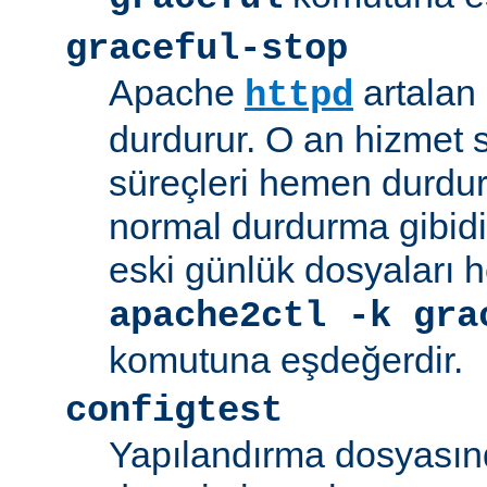
graceful-stop
Apache
artalan
httpd
durdurur. O an hizmet
süreçleri hemen durdu
normal durdurma gibidir
eski günlük dosyaları 
apache2ctl -k gra
komutuna eşdeğerdir.
configtest
Yapılandırma dosyasın