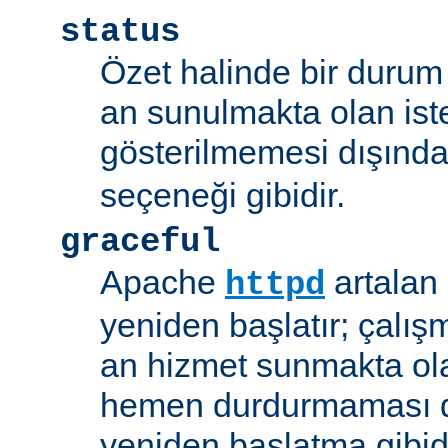
status
Özet halinde bir durum 
an sunulmakta olan ist
gösterilmemesi dışınd
seçeneği gibidir.
graceful
Apache
artalan
httpd
yeniden başlatır; çalışmı
an hizmet sunmakta ola
hemen durdurmaması d
yeniden başlatma gibidi