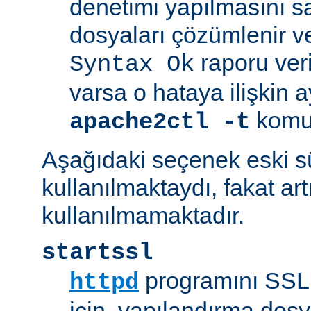
denetimi yapılmasını s
dosyaları çözümlenir ve
raporu veril
Syntax Ok
varsa o hataya ilişkin ayrı
komut
apache2ctl -t
Aşağıdaki seçenek eski 
kullanılmaktaydı, fakat art
kullanılmamaktadır.
startssl
programını SSL 
httpd
için, yapılandırma dosya