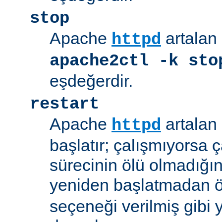
stop
Apache
artalan 
httpd
apache2ctl -k sto
eşdeğerdir.
restart
Apache
artalan 
httpd
başlatır; çalışmıyorsa çal
sürecinin ölü olmadığı
yeniden başlatmadan 
seçeneği verilmiş gibi