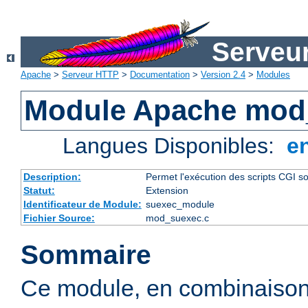
Serveu
Apache
>
Serveur HTTP
>
Documentation
>
Version 2.4
>
Modules
Module Apache mod
Langues Disponibles:
e
Description:
Permet l'exécution des scripts CGI sou
Statut:
Extension
Identificateur de Module:
suexec_module
Fichier Source:
mod_suexec.c
Sommaire
Ce module, en combinaison