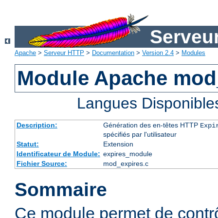
Serveu
Apache
>
Serveur HTTP
>
Documentation
>
Version 2.4
>
Modules
Module Apache mod
Langues Disponible
Description:
Génération des en-têtes HTTP
Expi
spécifiés par l'utilisateur
Statut:
Extension
Identificateur de Module:
expires_module
Fichier Source:
mod_expires.c
Sommaire
Ce module permet de contrôl