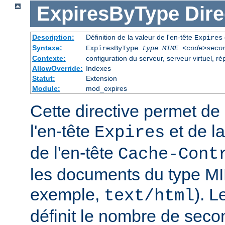
ExpiresByType
Dire
Description:
Définition de la valeur de l'en-tête
Expires
Syntaxe:
ExpiresByType
type MIME
<code>seco
Contexte:
configuration du serveur, serveur virtuel, ré
AllowOverride:
Indexes
Statut:
Extension
Module:
mod_expires
Cette directive permet de 
l'en-tête
et de la
Expires
de l'en-tête
Cache-Cont
les documents du type MI
exemple,
). 
text/html
définit le nombre de seco