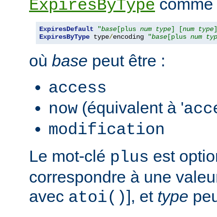
comme s
ExpiresByType
ExpiresDefault
"
base
[plus 
num
type
] [
num
type
ExpiresByType
 type
/
encoding 
"
base
[plus 
num
ty
où
base
peut être :
access
(équivalent à '
now
acc
modification
Le mot-clé
est opti
plus
correspondre à une valeur
avec
], et
type
peut
atoi()