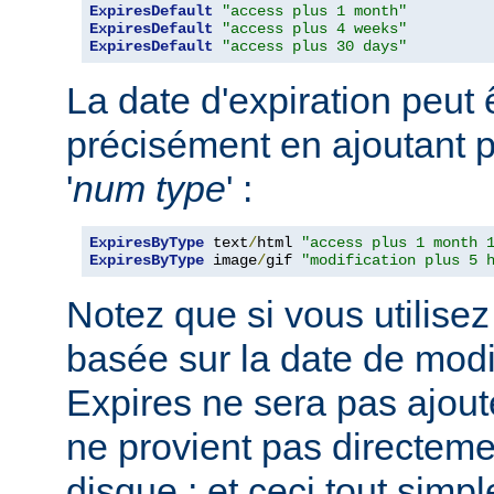
ExpiresDefault
"access plus 1 month"
ExpiresDefault
"access plus 4 weeks"
ExpiresDefault
"access plus 30 days"
La date d'expiration peut 
précisément en ajoutant p
'
num
type
' :
ExpiresByType
 text
/
html 
"access plus 1 month 
ExpiresByType
 image
/
gif 
"modification plus 5 
Notez que si vous utilisez
basée sur la date de modif
Expires ne sera pas ajout
ne provient pas directemen
disque ; et ceci tout sim