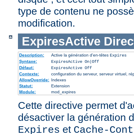
type de contenu ne possè
modification.
ExpiresActive
Direc
Description:
Active la génération d'en-têtes
Expires
Syntaxe:
ExpiresActive On|Off
Défaut:
ExpiresActive Off
Contexte:
configuration du serveur, serveur virtuel, ré
AllowOverride:
Indexes
Statut:
Extension
Module:
mod_expires
Cette directive permet d'a
désactiver la génération 
et
Expires
Cache-Cont